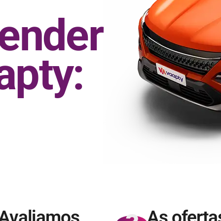
vender
apty:
Avaliamos
As oferta