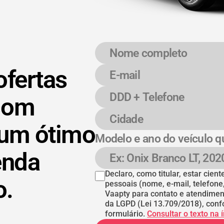
Nome completo
E-mail
DDD + Telefone
Cidade
ofertas
com
 um ótimo
Modelo e ano do veículo q
enda
Modelo e ano do veículo
Declaro, como titular, estar cie
o.
pessoais (nome, e-mail, telefone
Vaapty para contato e atendimen
da LGPD (Lei 13.709/2018), conf
formulário.
Consultar o texto na 