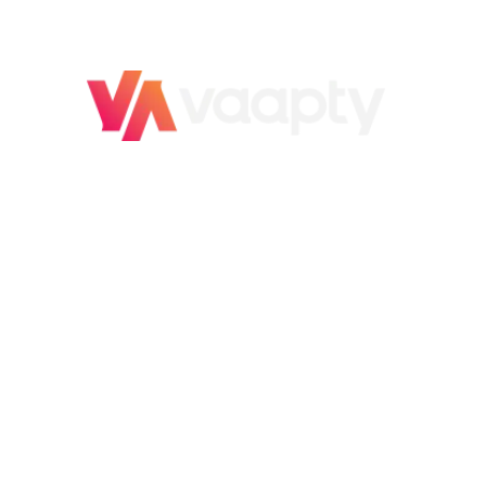
O novo jeito
de vender carro
É rápido, é fácil,
é Vaapty!