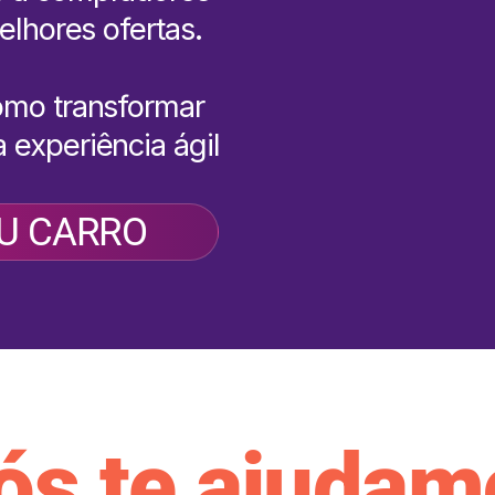
elhores ofertas.
omo transformar
 experiência ágil
U CARRO
ós te ajudam