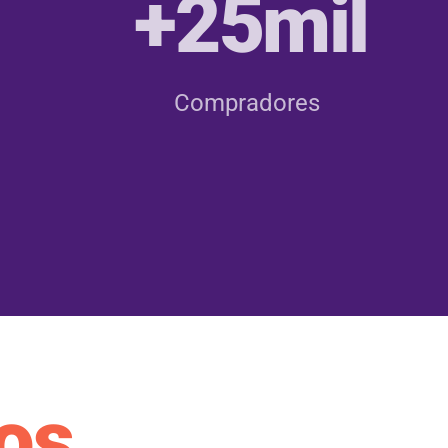
+25mil
Compradores
os.