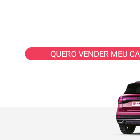
Seu veículo vendido em até 40 m
com valor justo e pix na hora.
QUERO VENDER MEU C