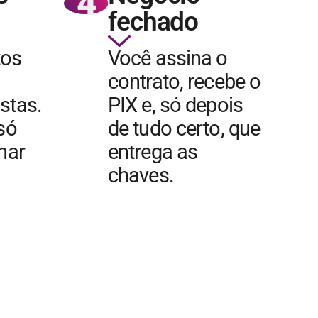
4
fechado
tos
Você assina o
contrato, recebe o
stas.
PIX e, só depois
 só
de tudo certo, que
char
entrega as
chaves.