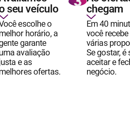
3
o seu veículo
chegam
Você escolhe o
Em 40 minu
melhor horário, a
você recebe
gente garante
várias propo
uma avaliação
Se gostar, é
justa e as
aceitar e fe
melhores ofertas.
negócio.
QUERO VENDER MEU CARRO