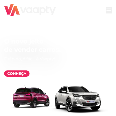
O novo jeito
de vender carros.
É rápido, é fácil, é Vaapty!
CONHEÇA