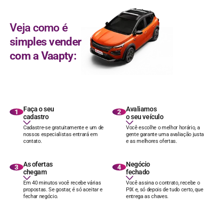
Veja como é
simples vender
com a Vaapty:
Faça o seu
Avaliamos
1
2
cadastro
o seu veículo
Cadastre-se gratuitamente e um de
Você escolhe o melhor horário, a
nossos especialistas entrará em
gente garante uma avaliação justa
contato.
e as melhores ofertas.
As ofertas
Negócio
3
4
chegam
fechado
Em 40 minutos você recebe várias
Você assina o contrato, recebe o
propostas. Se gostar, é só aceitar e
PIX e, só depois de tudo certo, que
fechar negócio.
entrega as chaves.