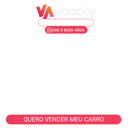
MARINGÁ CERRO AZUL
(44) 9 8435-4004
O novo jeito
de vender carros.
É rápido, é fácil,
é Vaapty!
Seu veículo vendido em até 40 minutos
com valor justo e pix na hora.
QUERO VENDER MEU CARRO