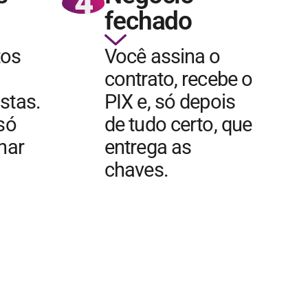
4
fechado
tos
Você assina o
contrato, recebe o
stas.
PIX e, só depois
 só
de tudo certo, que
char
entrega as
chaves.