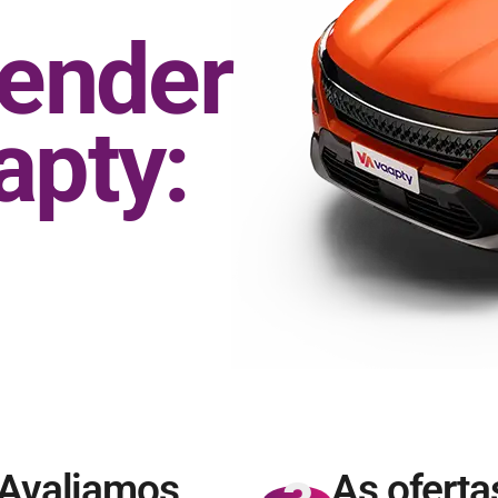
vender
apty:
Avaliamos
As oferta