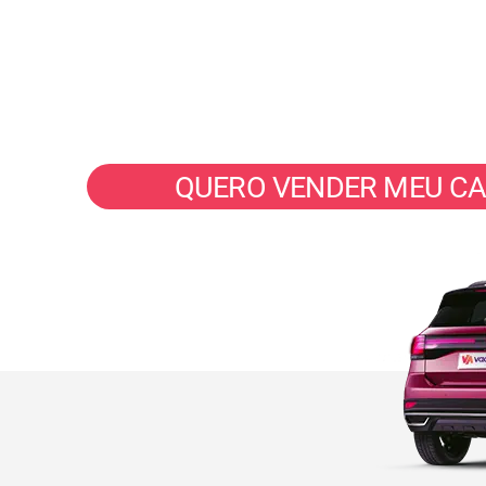
Seu veículo vendido em até 40 m
com valor justo e pix na hora.
QUERO VENDER MEU C