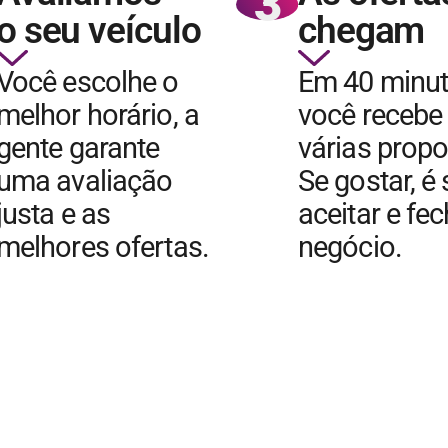
3
o seu veículo
chegam
Você escolhe o
Em 40 minu
melhor horário, a
você recebe
gente garante
várias propo
uma avaliação
Se gostar, é
justa e as
aceitar e fe
melhores ofertas.
negócio.
QUERO VENDER MEU CARRO