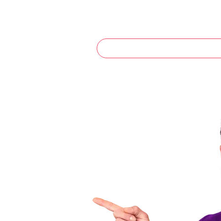
Joinville - SC
s.