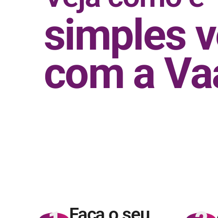
simples 
com a Va
Faça o seu