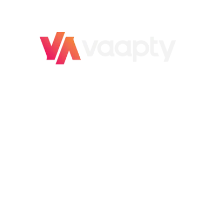
O novo jeito
de vender carro
É rápido, é fácil,
é Vaapty!