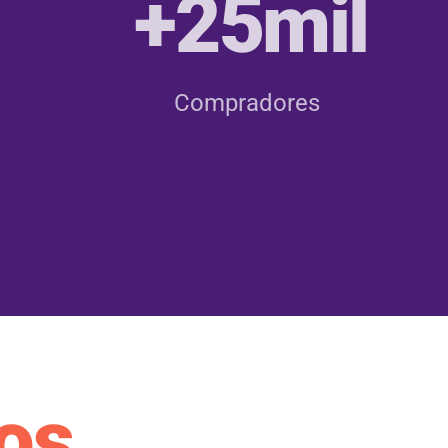
+25mil
Compradores
os.