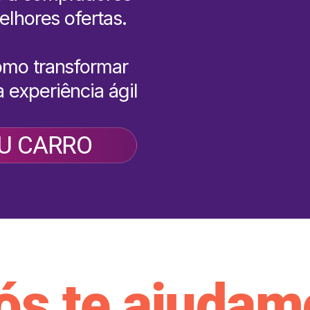
elhores ofertas.
omo transformar
 experiência ágil
U CARRO
ós te ajudam