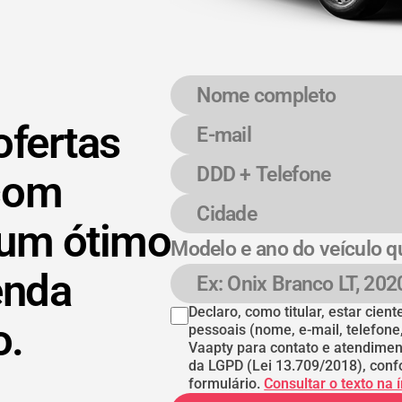
Nome completo
E-mail
DDD + Telefone
Cidade
ofertas
com
 um ótimo
Modelo e ano do veículo q
enda
Modelo e ano do veículo
Declaro, como titular, estar cie
o.
pessoais (nome, e-mail, telefone
Vaapty para contato e atendimen
da LGPD (Lei 13.709/2018), conf
formulário.
Consultar o texto na 