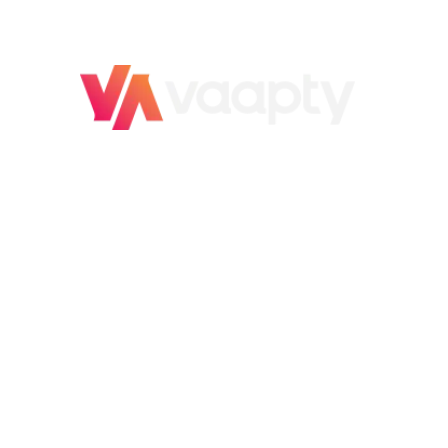
O novo jeito
de vender carro
É rápido, é fácil,
é Vaapty!