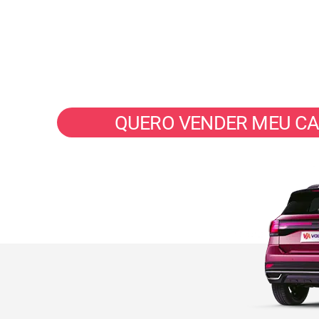
Seu veículo vendido em até 40 m
com valor justo e pix na hora.
QUERO VENDER MEU C