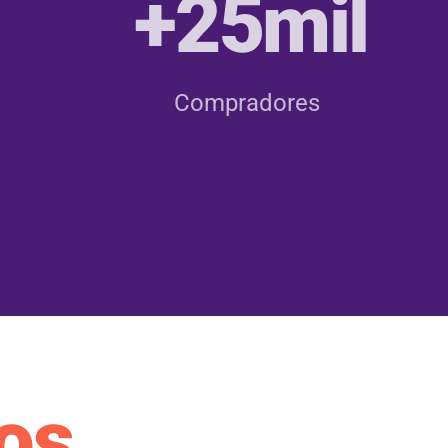
+25mil
Compradores
os.