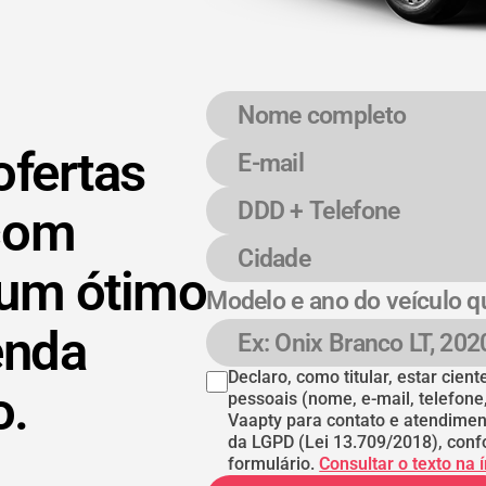
Nome completo
E-mail
DDD + Telefone
Cidade
ofertas
com
 um ótimo
Modelo e ano do veículo q
enda
Modelo e ano do veículo
Declaro, como titular, estar cie
o.
pessoais (nome, e-mail, telefone
Vaapty para contato e atendimen
da LGPD (Lei 13.709/2018), conf
formulário.
Consultar o texto na 