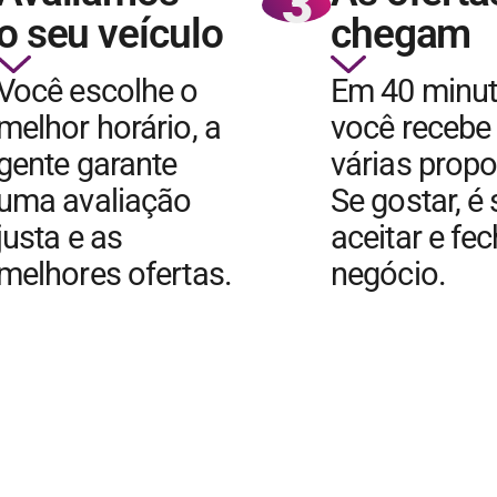
3
o seu veículo
chegam
Você escolhe o
Em 40 minu
melhor horário, a
você recebe
gente garante
várias propo
uma avaliação
Se gostar, é
justa e as
aceitar e fe
melhores ofertas.
negócio.
QUERO VENDER MEU CARRO