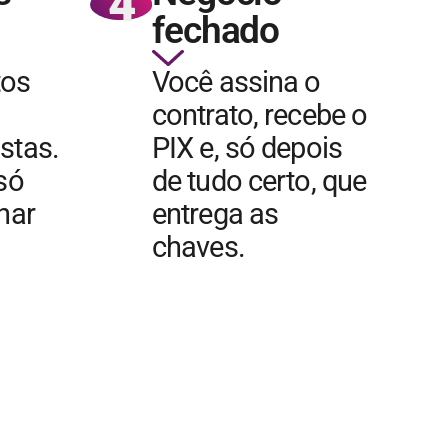
4
fechado
tos
Você assina o
contrato, recebe o
stas.
PIX e, só depois
 só
de tudo certo, que
char
entrega as
chaves.