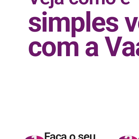
simples 
com a Va
Faça o seu