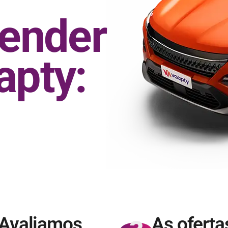
vender
apty:
Avaliamos
As oferta