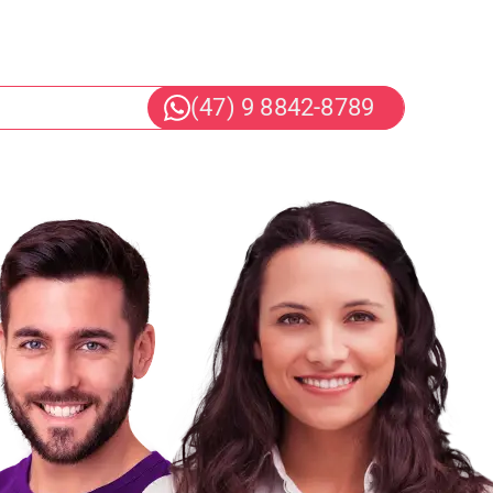
raia
(47) 9 8842-8789