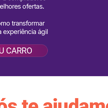
elhores ofertas.
omo transformar
 experiência ágil
U CARRO
ós te ajudam