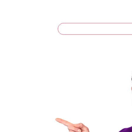
Itapema Meia P
s.