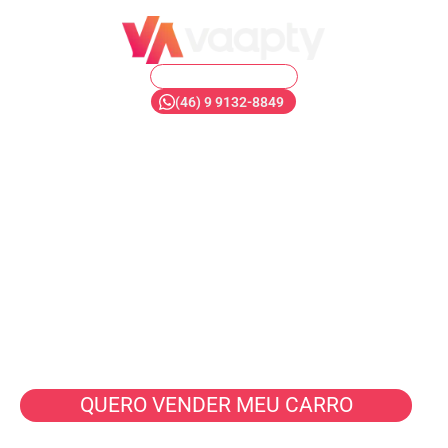
Francisco Beltrão
(46) 9 9132-8849
O novo jeito
de vender carros.
É rápido, é fácil,
é Vaapty!
Seu veículo vendido em até 40 minutos
com valor justo e pix na hora.
QUERO VENDER MEU CARRO