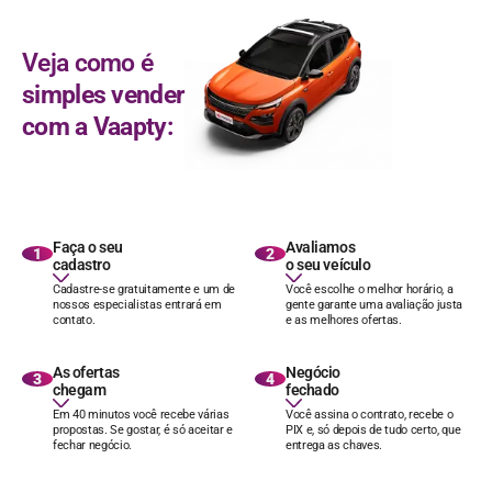
Veja como é
simples vender
com a Vaapty:
Faça o seu
Avaliamos
1
2
cadastro
o seu veículo
Cadastre-se gratuitamente e um de
Você escolhe o melhor horário, a
nossos especialistas entrará em
gente garante uma avaliação justa
contato.
e as melhores ofertas.
As ofertas
Negócio
3
4
chegam
fechado
Em 40 minutos você recebe várias
Você assina o contrato, recebe o
propostas. Se gostar, é só aceitar e
PIX e, só depois de tudo certo, que
fechar negócio.
entrega as chaves.