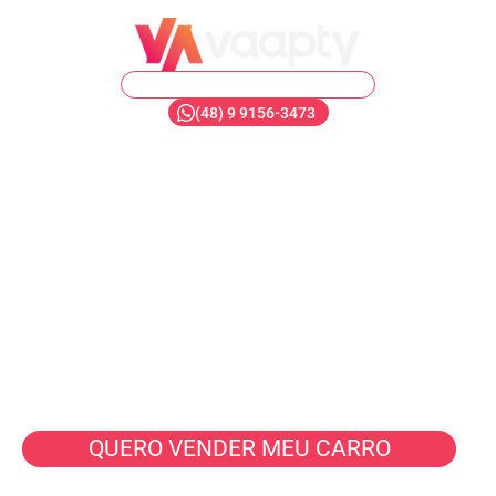
Florianópolis Córrego Grande
(48) 9 9156-3473
O novo jeito
de vender carros.
É rápido, é fácil,
é Vaapty!
Seu veículo vendido em até 40 minutos
com valor justo e pix na hora.
QUERO VENDER MEU CARRO