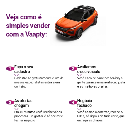
Veja como é
simples vender
com a Vaapty:
Faça o seu
Avaliamos
1
2
cadastro
o seu veículo
Cadastre-se gratuitamente e um de
Você escolhe o melhor horário, a
nossos especialistas entrará em
gente garante uma avaliação justa
contato.
e as melhores ofertas.
As ofertas
Negócio
3
4
chegam
fechado
Em 40 minutos você recebe várias
Você assina o contrato, recebe o
propostas. Se gostar, é só aceitar e
PIX e, só depois de tudo certo, que
fechar negócio.
entrega as chaves.