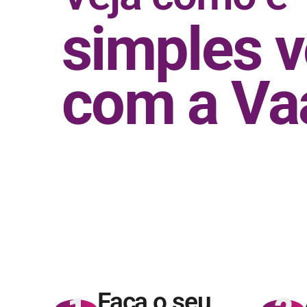
simples 
com a Va
Faça o seu