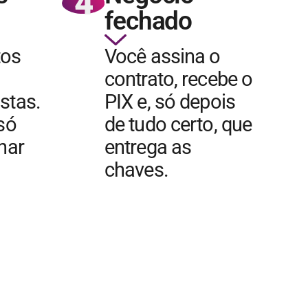
4
fechado
tos
Você assina o
contrato, recebe o
stas.
PIX e, só depois
 só
de tudo certo, que
char
entrega as
chaves.