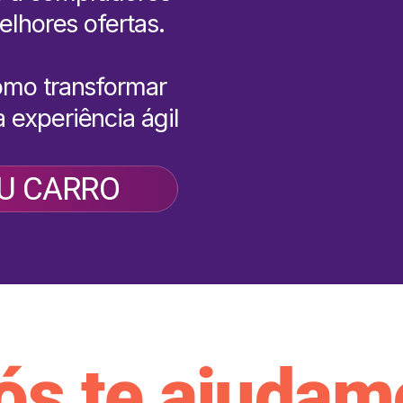
elhores ofertas.
omo transformar
 experiência ágil
U CARRO
ós te ajudam