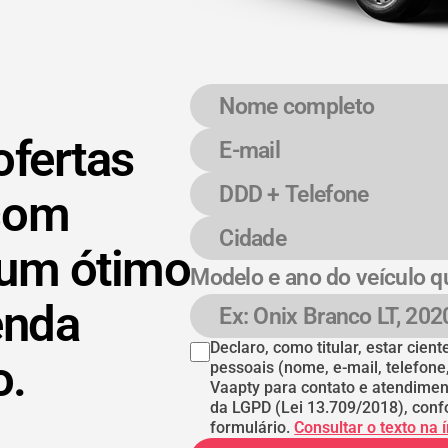
Nome completo
E-mail
DDD + Telefone
Cidade
ofertas
com
 um ótimo
Modelo e ano do veículo q
enda
Modelo e ano do veículo
Declaro, como titular, estar cie
o.
pessoais (nome, e-mail, telefone
Vaapty para contato e atendimen
da LGPD (Lei 13.709/2018), conf
formulário.
Consultar o texto na 