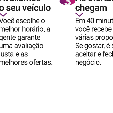
3
o seu veículo
chegam
Você escolhe o
Em 40 minu
melhor horário, a
você recebe
gente garante
várias propo
uma avaliação
Se gostar, é
justa e as
aceitar e fe
melhores ofertas.
negócio.
QUERO VENDER MEU CARRO