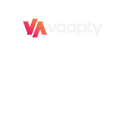
O novo jeito
de vender carro
É rápido, é fácil,
é Vaapty!