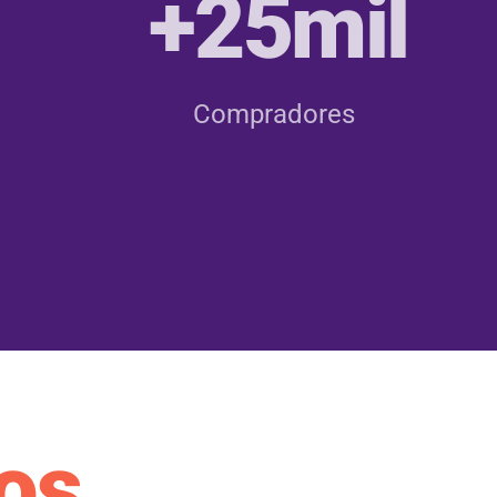
+25mil
Compradores
os.