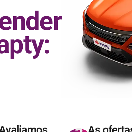
vender
apty:
Avaliamos
As oferta