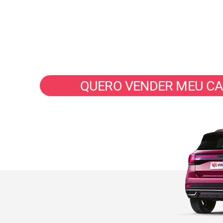
Seu veículo vendido em até 40 m
com valor justo e pix na hora.
QUERO VENDER MEU C